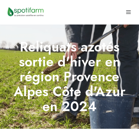
Reliquats azotés
sortie d'hiver en
région Provence
Alpes Côte d'Azur
en 2024